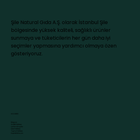
Şile Natural Gıda A.Ş. olarak İstanbul Şile
bölgesinde yüksek kaliteli, sağlıklı ürünler
sunmaya ve tüketicilerin her gün daha iyi
seçimler yapmasına yardımcı olmaya özen
gösteriyoruz.
HIZLI MENÜ
Mağaza
Gizlilik Politikası
Şartlar & Koşullar
İade Politikası
Taşıma Politikası
Erişebilirlik Beyanı