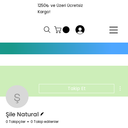
1250₺ ve Üzeri Ücretsiz
Kargo!
Giriş
Diğ
Takip Et
Şile Natural
Yazar
Şile Natural
0 Takipçiler
0 Takip edilenler