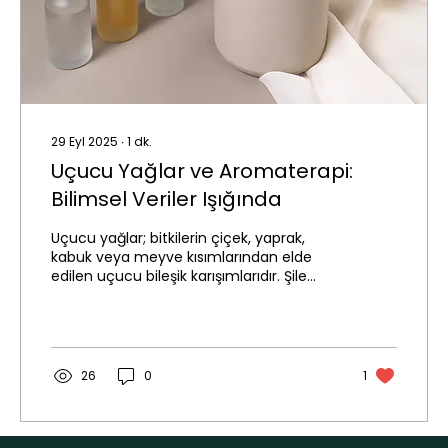
29 Eyl 2025
∙
1
dk.
Uçucu Yağlar ve Aromaterapi:
Bilimsel Veriler Işığında
Uçucu yağlar; bitkilerin çiçek, yaprak,
kabuk veya meyve kısımlarından elde
edilen uçucu bileşik karışımlarıdır. Şile
Natural’ın ürün...
26
0
1