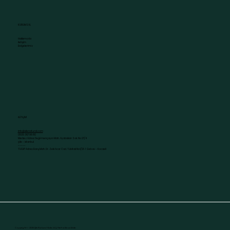
KURUMSAL
Hakkımızda
İletişim
Belgelerimiz
İLETİŞİM
info@silenatural.com
0505 367 96 80
Merkez Adres: Değirmençayırı Mah. Ayabakan Sok. No:27/4
Şile - İstanbul
-----
TUGİP Adres: Barış Mah. Dr. Zeki Acar Cad. Tübitak No:1/21-1 Gebze - Kocaeli
Copyright © 2025 Şile Natural Gıda A.Ş. Her hakkı saklıdır.