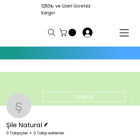
1250₺ ve Üzeri Ücretsiz
Kargo!
Giriş
Diğ
Takip Et
Şile Natural
Yazar
Şile Natural
0 Takipçiler
0 Takip edilenler