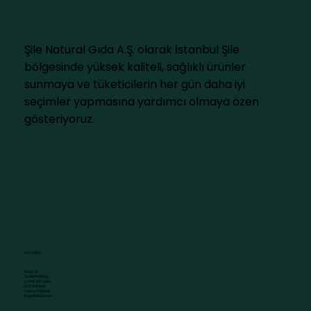
Şile Natural Gıda A.Ş. olarak İstanbul Şile
bölgesinde yüksek kaliteli, sağlıklı ürünler
sunmaya ve tüketicilerin her gün daha iyi
seçimler yapmasına yardımcı olmaya özen
gösteriyoruz.
HIZLI MENÜ
Mağaza
Gizlilik Politikası
Şartlar & Koşullar
İade Politikası
Taşıma Politikası
Erişebilirlik Beyanı