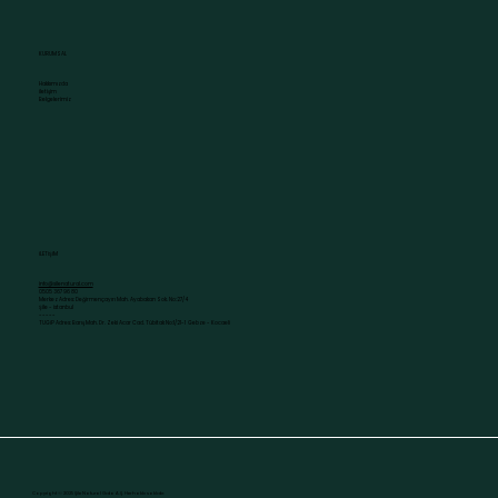
KURUMSAL
Hakkımızda
İletişim
Belgelerimiz
İLETİŞİM
info@silenatural.com
0505 367 96 80
Merkez Adres: Değirmençayırı Mah. Ayabakan Sok. No:27/4
Şile - İstanbul
-----
TUGİP Adres: Barış Mah. Dr. Zeki Acar Cad. Tübitak No:1/21-1 Gebze - Kocaeli
Copyright © 2025 Şile Natural Gıda A.Ş. Her hakkı saklıdır.