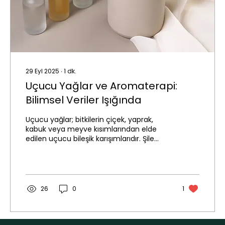
29 Eyl 2025
∙
1
dk.
Uçucu Yağlar ve Aromaterapi:
Bilimsel Veriler Işığında
Uçucu yağlar; bitkilerin çiçek, yaprak,
kabuk veya meyve kısımlarından elde
edilen uçucu bileşik karışımlarıdır. Şile
Natural’ın ürün...
26
0
1